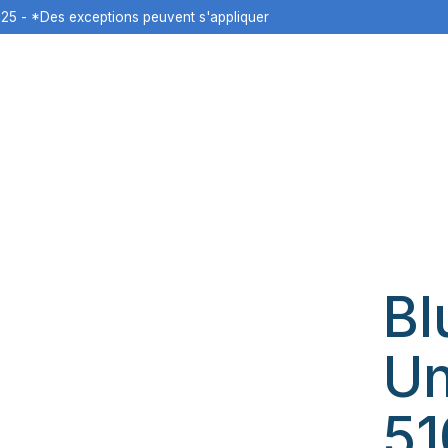
125 - *Des exceptions peuvent s'appliquer
Bl
Un
51