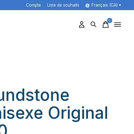
Compte
Liste de souhaits
Français (CA)
0
items
undstone
isexe Original
0