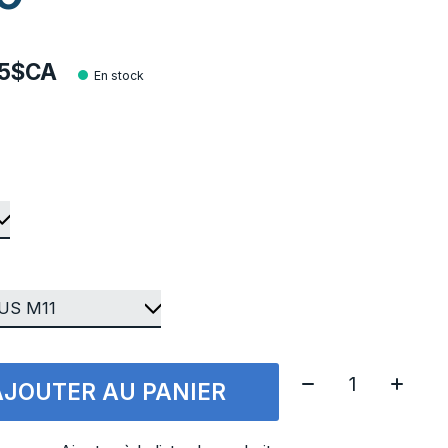
95$CA
En stock
Quantité:
AJOUTER AU PANIER