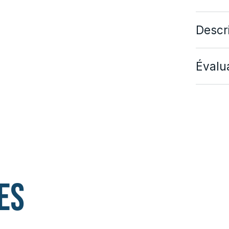
Descr
Évalua
es