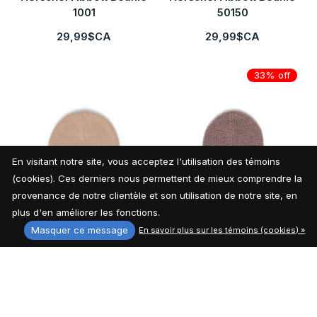
1001
50150
29,99$CA
29,99$CA
33% off
En visitant notre site, vous acceptez l'utilisation des témoins
(cookies). Ces derniers nous permettent de mieux comprendre la
provenance de notre clientèle et son utilisation de notre site, en
plus d'en améliorer les fonctions.
Herschel Abbott Beanie
Herschel Boucle Beanie
Masquer ce message
En savoir plus sur les témoins (cookies) »
50150
29,99 $ - 44,99 $
44,99$CA
29,99$CA