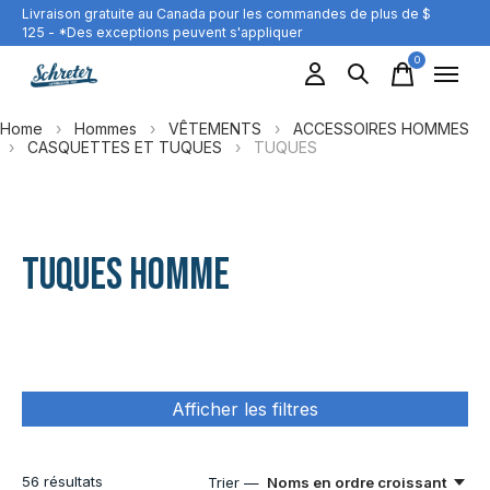
Livraison gratuite au Canada pour les commandes de plus de $
125 - *Des exceptions peuvent s'appliquer
0
items
Home
›
Hommes
›
VÊTEMENTS
›
ACCESSOIRES HOMMES
›
CASQUETTES ET TUQUES
›
TUQUES
TUQUES HOMME
Afficher les filtres
56
résultats
Trier —
Noms en ordre croissant