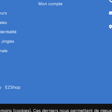
Mon compte
ours
ales
dentialité
 Jingles
inale
by
EZShop
es témoins (cookies). Ces derniers nous permettent de mie