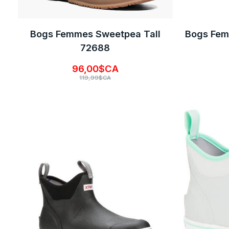
Bogs Femmes Sweetpea Tall
Bogs Fem
72688
96,00$CA
119,99$CA