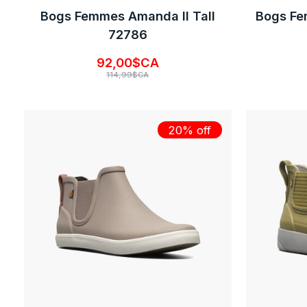
Bogs Femmes Amanda II Tall
Bogs Fe
72786
92,00$CA
114,99$CA
20% off