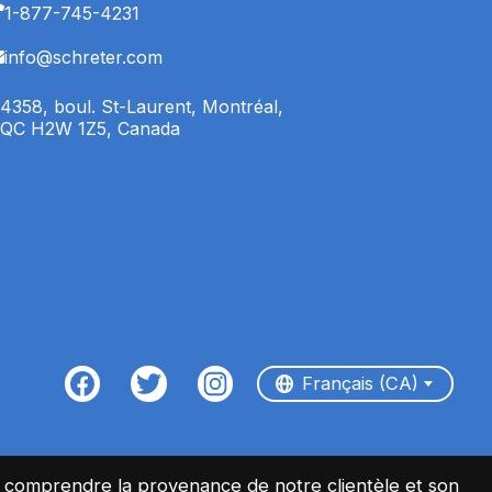
1-877-745-4231
info@schreter.com
4358, boul. St-Laurent, Montréal,
QC H2W 1Z5, Canada
English (CA)
Français (CA)
Français (CA)
ux comprendre la provenance de notre clientèle et son