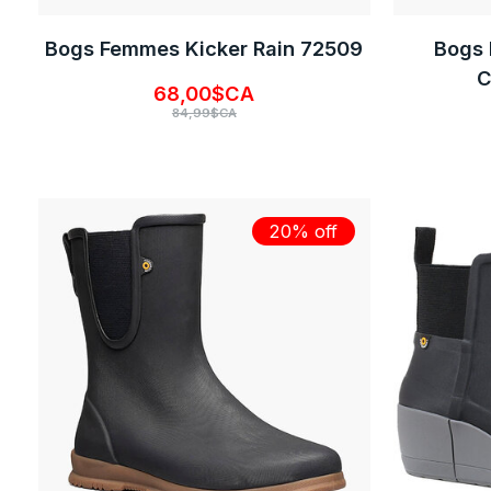
Bogs Femmes Kicker Rain 72509
Bogs 
C
68,00$CA
84,99$CA
20% off