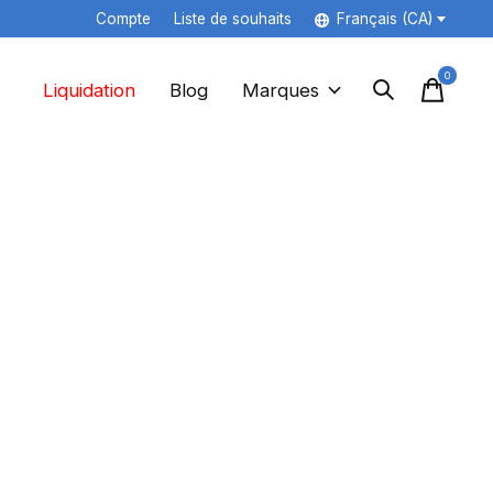
Compte
Liste de souhaits
Français (CA)
0
items
Liquidation
Blog
Marques