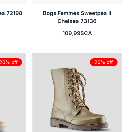
ea 72198
Bogs Femmes Sweetpea II
Chelsea 73136
109,99$CA
20% off
20% off