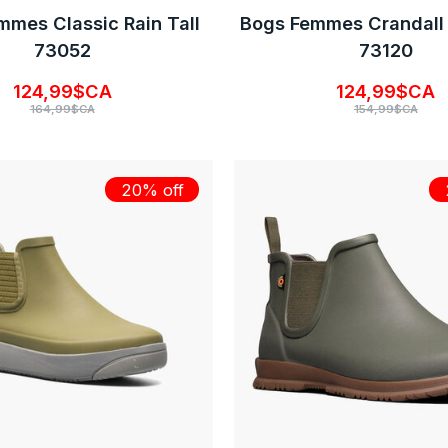
mmes Classic Rain Tall
Bogs Femmes Crandall I
73052
73120
124,99$CA
124,99$CA
164,99$CA
154,99$CA
20% off