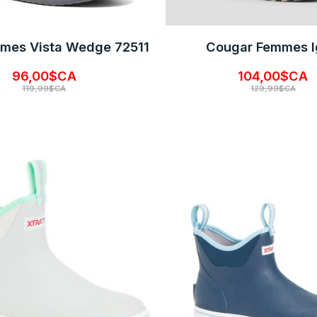
mes Vista Wedge 72511
Cougar Femmes 
96,00$CA
104,00$CA
119,99$CA
129,99$CA