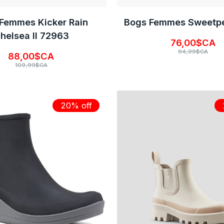
Femmes Kicker Rain
Bogs Femmes Sweetp
helsea II 72963
76,00$CA
94,99$CA
88,00$CA
109,99$CA
20% off