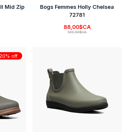
I Mid Zip
Bogs Femmes Holly Chelsea
72781
88,00$CA
109,99$CA
20% off