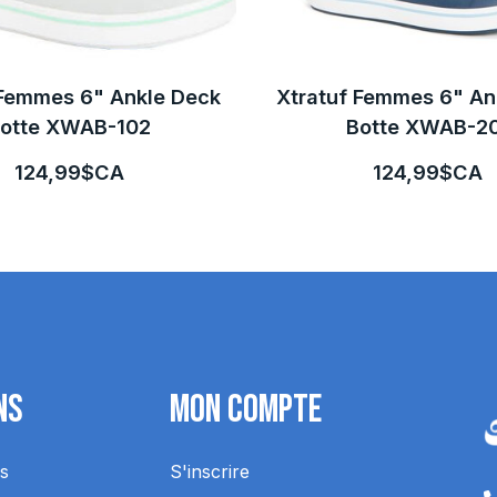
 Femmes 6" Ankle Deck
Xtratuf Femmes 6" An
otte XWAB-102
Botte XWAB-2
124,99$CA
124,99$CA
ns
Mon Compte
s
S'inscrire