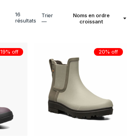
16
Trier
Noms en ordre
résultats
—
croissant
19% off
20% off