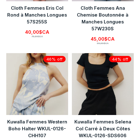
Cloth Femmes Eris Col
Cloth Femmes Ana
Rond à Manches Longues
Chemise Boutonnée à
57S255S
Manches Longues
57W230S
40,00$CA
79,99$CA
45,00$CA
99,99$CA
46% off
44% off
Kuwalla Femmes Western
Kuwalla Femmes Selena
Boho Halter WKUL-0126-
Col Carré à Deux Côtes
CHH107
WKUL-0126-SDS606