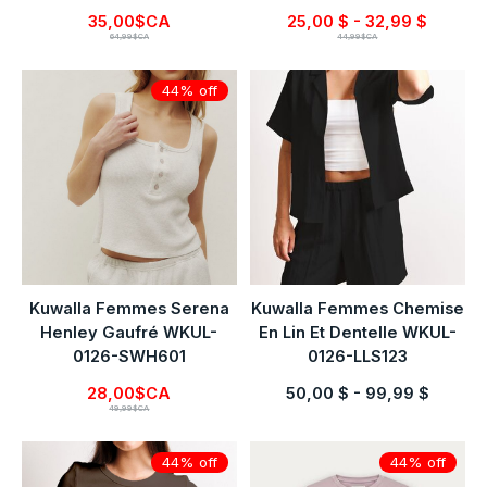
35,00$CA
25,00 $ - 32,99 $
64,99$CA
44,99$CA
44% off
Kuwalla Femmes Serena
Kuwalla Femmes Chemise
Henley Gaufré WKUL-
En Lin Et Dentelle WKUL-
0126-SWH601
0126-LLS123
28,00$CA
50,00 $ - 99,99 $
49,99$CA
44% off
44% off