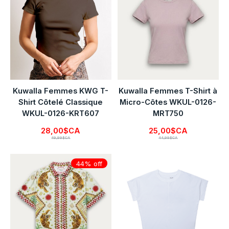
Kuwalla Femmes KWG T-
Kuwalla Femmes T-Shirt à
Shirt Côtelé Classique
Micro-Côtes WKUL-0126-
WKUL-0126-KRT607
MRT750
28,00$CA
25,00$CA
49,99$CA
44,99$CA
44% off