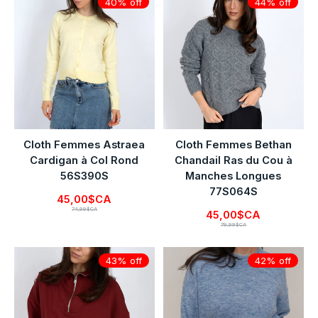
40% off
44% off
Cloth Femmes Astraea
Cloth Femmes Bethan
Cardigan à Col Rond
Chandail Ras du Cou à
56S390S
Manches Longues
77S064S
45,00$CA
74,99$CA
45,00$CA
79,99$CA
43% off
42% off