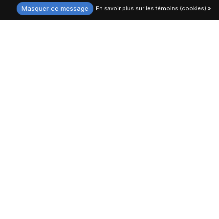
Masquer ce message
En savoir plus sur les témoins (cookies) »
RD Style Femmes Milana
Cloth Femmes Rua Bubble
Bubble Gauze 56W029S
Gauze Robe 56WD219S
30,00$CA
45,00$CA
66,99$CA
99,99$CA
48% off
43% off
Cloth Femmes Mailyn
Second Skin Femmes
Tricot Doux Haut 56T131S
Tanith Haut 54T127S6
35,00$CA
20,00$CA