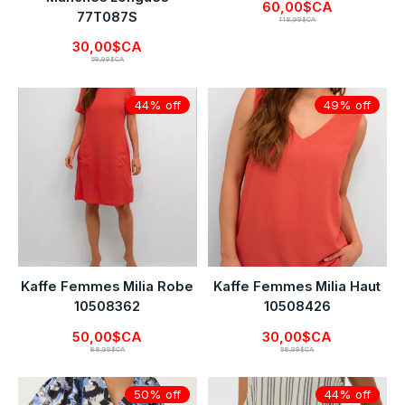
60,00$CA
77T087S
118,99$CA
30,00$CA
59,99$CA
44% off
49% off
Kaffe Femmes Milia Robe
Kaffe Femmes Milia Haut
10508362
10508426
50,00$CA
30,00$CA
88,99$CA
58,99$CA
50% off
44% off