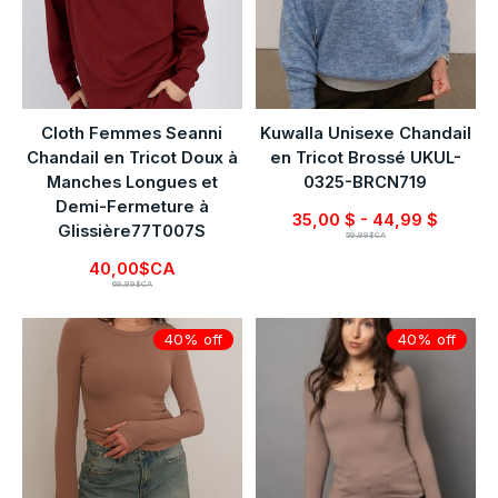
Cloth Femmes Seanni
Kuwalla Unisexe Chandail
Chandail en Tricot Doux à
en Tricot Brossé UKUL-
Manches Longues et
0325-BRCN719
Demi-Fermeture à
35,00 $ - 44,99 $
Glissière77T007S
59,99$CA
40,00$CA
69,99$CA
40% off
40% off