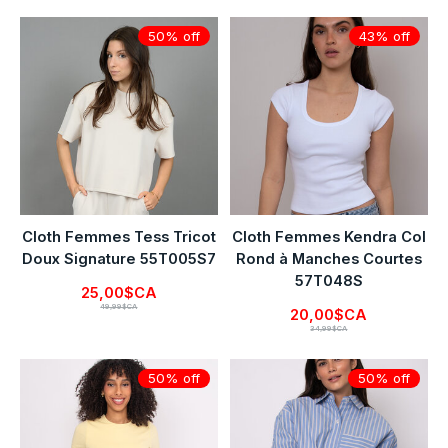
50% off
43% off
Cloth Femmes Tess Tricot
Cloth Femmes Kendra Col
Doux Signature 55T005S7
Rond à Manches Courtes
57T048S
25,00$CA
49,99$CA
20,00$CA
34,99$CA
50% off
50% off