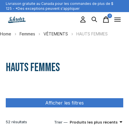
Livraison gratuite au Canada pour les commandes de plus de $
125 - *Des exceptions peuvent s'appliquer
0
items
Home
›
Femmes
›
VÊTEMENTS
›
HAUTS FEMMES
HAUTS FEMMES
Afficher les filtres
52
résultats
Trier —
Produits les plus récents