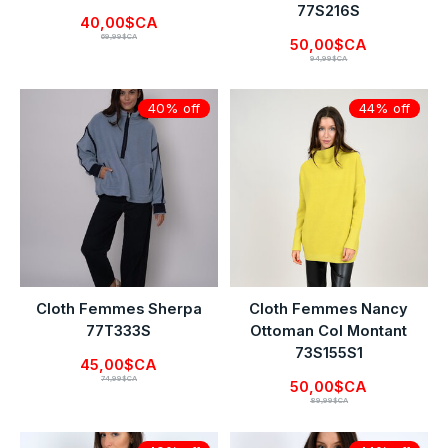
77S216S
40,00$CA
69,99$CA
50,00$CA
94,99$CA
40% off
44% off
Cloth Femmes Sherpa
Cloth Femmes Nancy
77T333S
Ottoman Col Montant
73S155S1
45,00$CA
74,99$CA
50,00$CA
89,99$CA