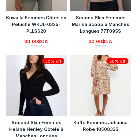
Kuwalla Femmes Côtes en
Second Skin Femmes
Peluche WKUL-0325-
Marina Scoop à Manches
PLLS620
Longues 77T095S
30,00$CA
30,00$CA
49,99$CA
49,99$CA
50% off
50% off
Second Skin Femmes
Kaffe Femmes Johanna
Helane Henley Côtelé à
Robe 10508335
Manches Longues