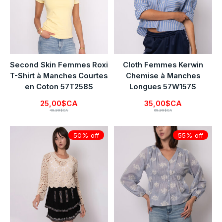
Second Skin Femmes Roxi
Cloth Femmes Kerwin
T-Shirt à Manches Courtes
Chemise à Manches
en Coton 57T258S
Longues 57W157S
25,00$CA
35,00$CA
49,99$CA
69,99$CA
50% off
55% off