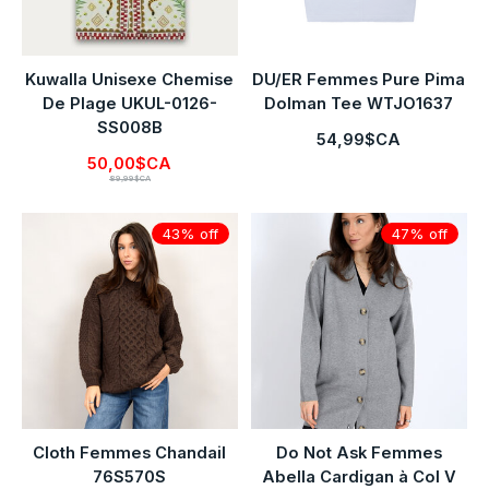
Kuwalla Unisexe Chemise
DU/ER Femmes Pure Pima
De Plage UKUL-0126-
Dolman Tee WTJO1637
SS008B
54,99$CA
50,00$CA
89,99$CA
43% off
47% off
Cloth Femmes Chandail
Do Not Ask Femmes
76S570S
Abella Cardigan à Col V