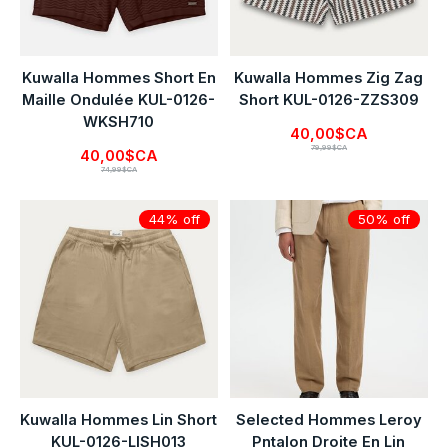
Kuwalla Hommes Short En
Kuwalla Hommes Zig Zag
Maille Ondulée KUL-0126-
Short KUL-0126-ZZS309
WKSH710
40,00$CA
79,99$CA
40,00$CA
74,99$CA
44% off
50% off
Kuwalla Hommes Lin Short
Selected Hommes Leroy
KUL-0126-LISH013
Pntalon Droite En Lin