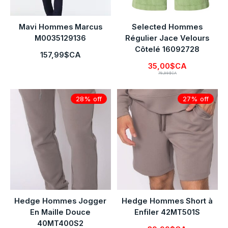
Mavi Hommes Marcus
Selected Hommes
M0035129136
Régulier Jace Velours
Côtelé 16092728
157,99$CA
35,00$CA
79,99$CA
28% off
27% off
Hedge Hommes Jogger
Hedge Hommes Short à
En Maille Douce
Enfiler 42MT501S
40MT400S2