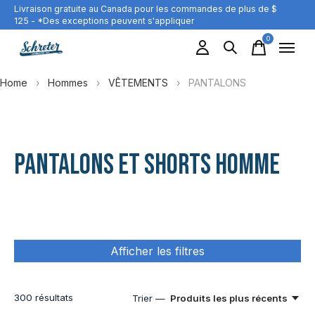
Livraison gratuite au Canada pour les commandes de plus de $
125 - *Des exceptions peuvent s'appliquer
0
items
Home
›
Hommes
›
VÊTEMENTS
›
PANTALONS
PANTALONS ET SHORTS HOMME
Afficher les filtres
300
résultats
Trier —
Produits les plus récents