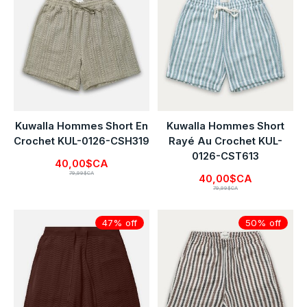
Kuwalla Hommes Short En
Kuwalla Hommes Short
Crochet KUL-0126-CSH319
Rayé Au Crochet KUL-
0126-CST613
40,00$CA
79,99$CA
40,00$CA
79,99$CA
47% off
50% off