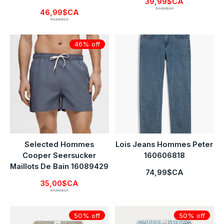
39,99$CA
54,99$CA
46,99$CA
64,99$CA
46% off
Selected Hommes
Lois Jeans Hommes Peter
Cooper Seersucker
160606818
Maillots De Bain 16089429
74,99$CA
35,00$CA
64,99$CA
50% off
50% off