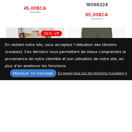
16096224
45,00$CA
79,99$CA
65,00$CA
129,99$CA
56% off
En visitant notre site, vous acceptez l'utilisation des témoins
(cookies). Ces derniers nous permettent de mieux comprendre la
provenance de notre clientèle et son utilisation de notre site, en
plus d'en améliorer les fonctions.
Masquer ce message
En savoir plus sur les témoins (cookies) »
Selected Hommes
Lois Jeans Hommes Vince
Régulier Karl Seersucker
Chino Pantalon 16796240
16092367
79,99$CA
40,00$CA
89,99$CA