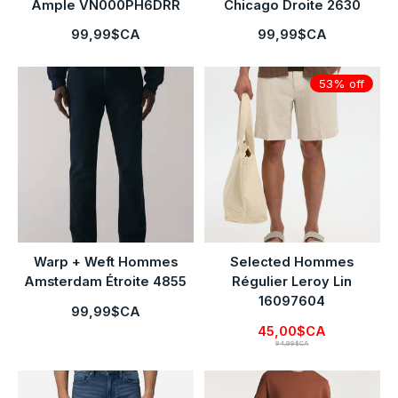
Ample VN000PH6DRR
Chicago Droite 2630
99,99$CA
99,99$CA
53% off
Warp + Weft Hommes
Selected Hommes
Amsterdam Étroite 4855
Régulier Leroy Lin
16097604
99,99$CA
45,00$CA
94,99$CA