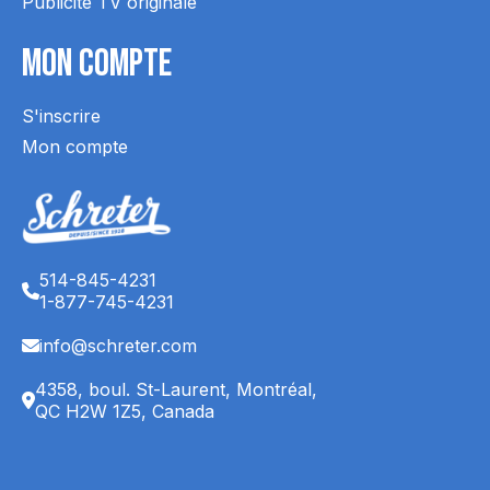
Publicité TV originale
Mon Compte
S'inscrire
Mon compte
514-845-4231
1-877-745-4231
info@schreter.com
4358, boul. St-Laurent, Montréal,
QC H2W 1Z5, Canada
English (CA)
Français (CA)