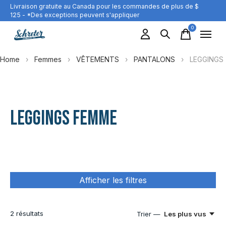
Livraison gratuite au Canada pour les commandes de plus de $
125 - *Des exceptions peuvent s'appliquer
0
items
Home
›
Femmes
›
VÊTEMENTS
›
PANTALONS
›
LEGGINGS
LEGGINGS FEMME
Afficher les filtres
2
résultats
Trier —
Les plus vus