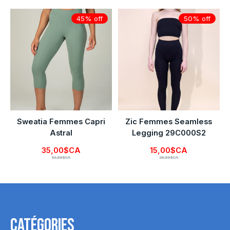
45% off
50% off
Sweatia Femmes Capri
Zic Femmes Seamless
Astral
Legging 29C000S2
35,00$CA
15,00$CA
63,99$CA
29,99$CA
Catégories