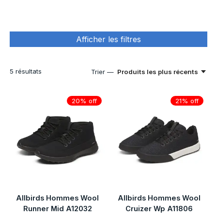
Afficher les filtres
5
résultats
Trier —
Produits les plus récents
20% off
21% off
Allbirds Hommes Wool
Allbirds Hommes Wool
Runner Mid A12032
Cruizer Wp A11806