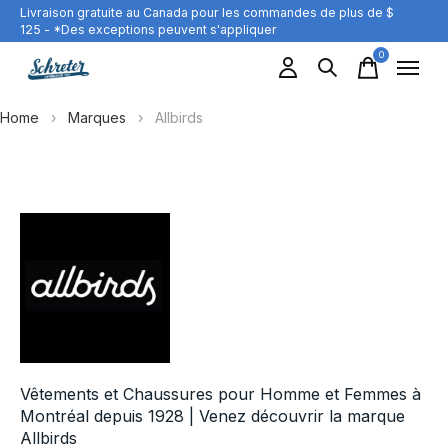
Livraison gratuite au Canada pour les commandes de plus de $
125 - *Des exceptions peuvent s'appliquer
0
items
Home
›
Marques
›
Allbirds
Allbirds
Vêtements et Chaussures pour Homme et Femmes à
Montréal depuis 1928 | Venez découvrir la marque
Allbirds