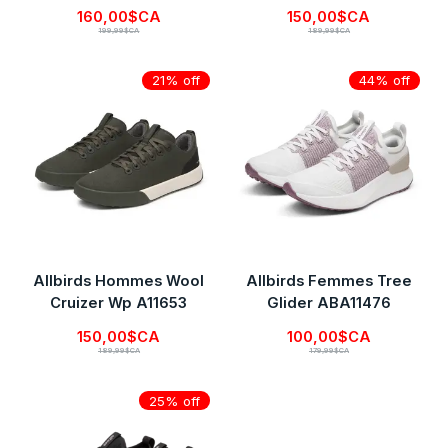
160,00$CA
150,00$CA
199,99$CA
189,99$CA
21% off
44% off
Allbirds Hommes Wool
Allbirds Femmes Tree
Cruizer Wp A11653
Glider ABA11476
150,00$CA
100,00$CA
189,99$CA
179,99$CA
25% off