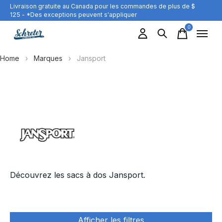
Livraison gratuite au Canada pour les commandes de plus de $
125 - *Des exceptions peuvent s'appliquer
0
items
Home
›
Marques
›
Jansport
Jansport
Découvrez les sacs à dos Jansport.
Afficher les filtres