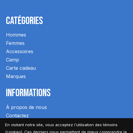
Catégories
Hommes
Femmes
Accessoires
Camp
Carte cadeau
Marques
Informations
À propos de nous
Contactez
Expédition et retours
En visitant notre site, vous acceptez l'utilisation des témoins
Conditions générales
(cookies). Ces derniers nous permettent de mieux comprendre la