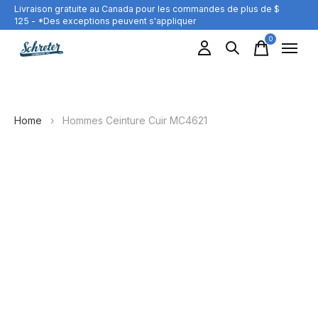
Livraison gratuite au Canada pour les commandes de plus de $
125 - *Des exceptions peuvent s'appliquer
0
items
Home
›
Hommes Ceinture Cuir MC4621