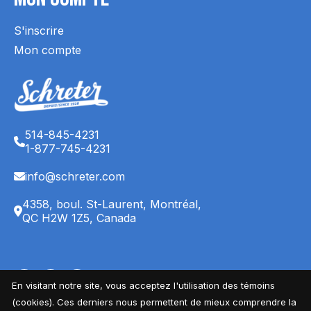
S'inscrire
Mon compte
514-845-4231
1-877-745-4231
info@schreter.com
4358, boul. St-Laurent, Montréal,
QC H2W 1Z5, Canada
English (CA)
Français (CA)
Français (CA)
En visitant notre site, vous acceptez l'utilisation des témoins
© Copyright 2026 Magasin Schreter's - Powered by
EZShop
(cookies). Ces derniers nous permettent de mieux comprendre la