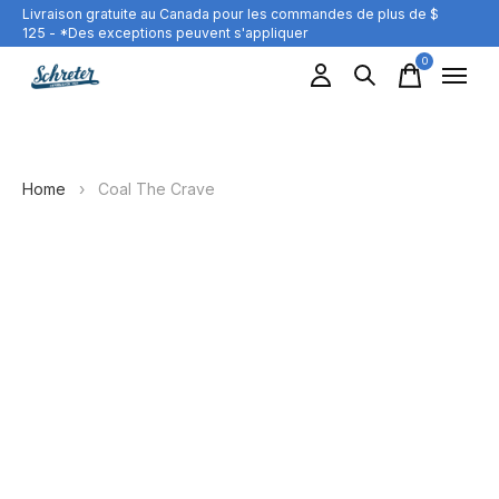
Livraison gratuite au Canada pour les commandes de plus de $
125 - *Des exceptions peuvent s'appliquer
0
items
Home
›
Coal The Crave