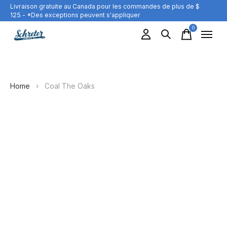
Livraison gratuite au Canada pour les commandes de plus de $
125 - *Des exceptions peuvent s'appliquer
0
items
Home
›
Coal The Oaks