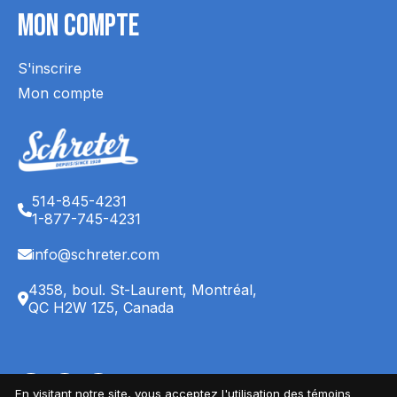
Mon Compte
S'inscrire
Mon compte
514-845-4231
1-877-745-4231
info@schreter.com
4358, boul. St-Laurent, Montréal,
QC H2W 1Z5, Canada
English (CA)
Français (CA)
Français (CA)
En visitant notre site, vous acceptez l'utilisation des témoins