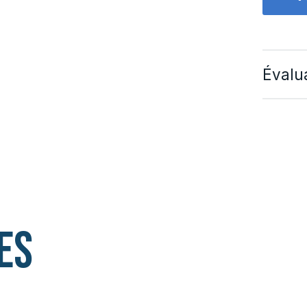
Évalua
es