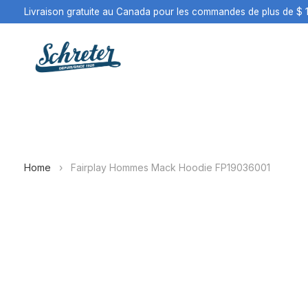
Livraison gratuite au Canada pour les commandes de plus de $ 
Home
›
Fairplay Hommes Mack Hoodie FP19036001