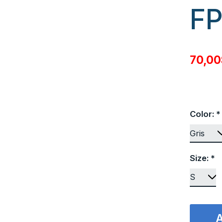
FP
70,0
Color:
*
Size:
*