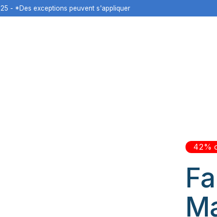
125 - *Des exceptions peuvent s'appliquer
42% o
Fa
Ma