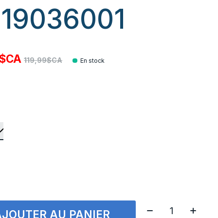
19036001
0$CA
119,99$CA
En stock
Quantité:
AJOUTER AU PANIER