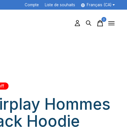
Compte
Liste de souhaits
Français (CA)
0
items
ff
irplay Hommes
ck Hoodie