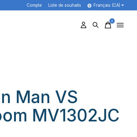
Compte
Liste de souhaits
Français (CA)
0
items
on Man VS
oom MV1302JC