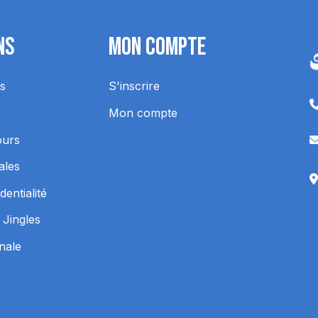
ns
Mon Compte
s
S'inscrire
Mon compte
ours
ales
dentialité
 Jingles
inale