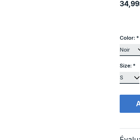
34,9
Color:
*
Size:
*
Évalua