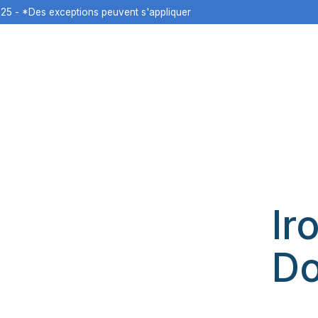
125 - *Des exceptions peuvent s'appliquer
Ir
D