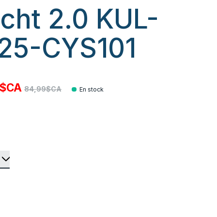
cht 2.0 KUL-
25-CYS101
0$CA
84,99$CA
En stock