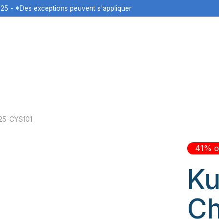
125 - *Des exceptions peuvent s'appliquer
25-CYS101
41% o
Ku
Ch