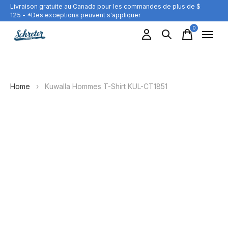
Livraison gratuite au Canada pour les commandes de plus de $
125 - *Des exceptions peuvent s'appliquer
0
items
Home
›
Kuwalla Hommes T-Shirt KUL-CT1851