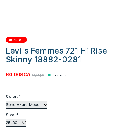
40% off
Levi's Femmes 721 Hi Rise
Skinny 18882-0281
60,00$CA
En stock
99,95$CA
Color:
*
Size:
*