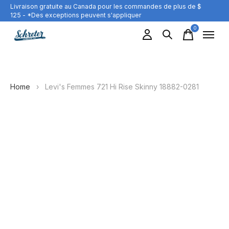
Livraison gratuite au Canada pour les commandes de plus de $
125 - *Des exceptions peuvent s'appliquer
0
items
Home
›
Levi's Femmes 721 Hi Rise Skinny 18882-0281