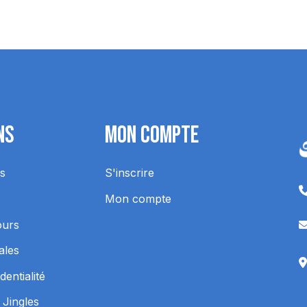
ns
Mon Compte
s
S'inscrire
Mon compte
ours
ales
dentialité
 Jingles