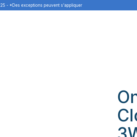
125 - *Des exceptions peuvent s'appliquer
O
Cl
3