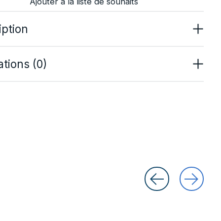
Ajouter à la liste de souhaits
iption
tions (0)