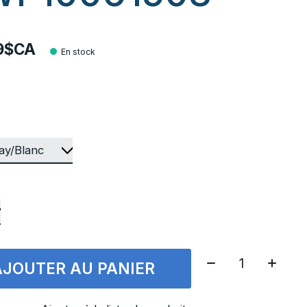
99$CA
En stock
Quantité:
AJOUTER AU PANIER