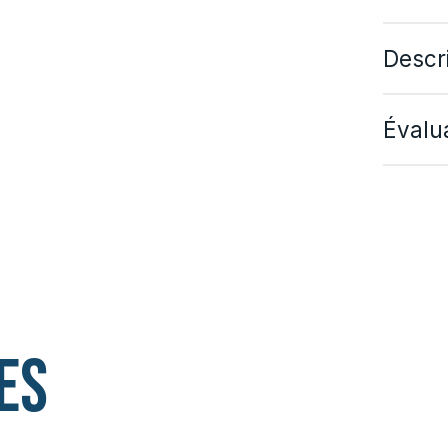
Descr
Évalua
es