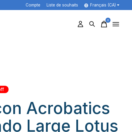
Compte
Liste de souhaits
Français (CA)
0
items
ff
on Acrobatics
do Large Lotus