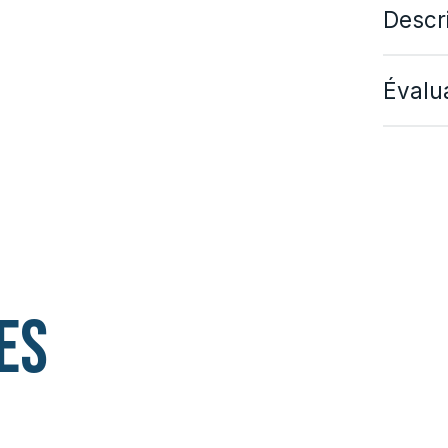
Descr
Évalua
es