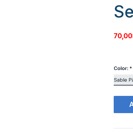
Se
70,0
Color:
*