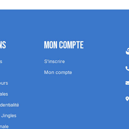
ns
Mon Compte
s
S'inscrire
Mon compte
ours
ales
dentialité
 Jingles
inale