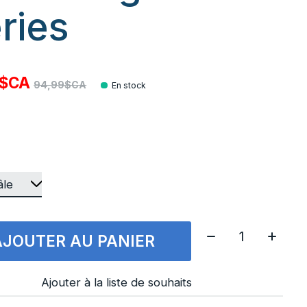
ries
0$CA
94,99$CA
En stock
Quantité:
AJOUTER AU PANIER
Ajouter à la liste de souhaits