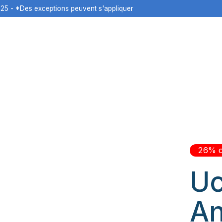
125 - *Des exceptions peuvent s'appliquer
26% o
Uc
An