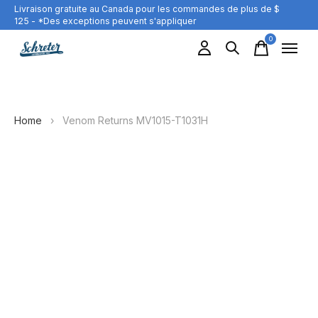
Livraison gratuite au Canada pour les commandes de plus de $
125 - *Des exceptions peuvent s'appliquer
0
items
Home
›
Venom Returns MV1015-T1031H